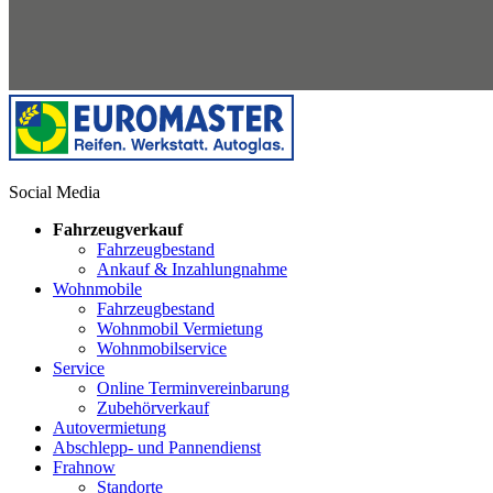
Social Media
Fahrzeugverkauf
Fahrzeugbestand
Ankauf & Inzahlungnahme
Wohnmobile
Fahrzeugbestand
Wohnmobil Vermietung
Wohnmobilservice
Service
Online Terminvereinbarung
Zubehörverkauf
Autovermietung
Abschlepp- und Pannendienst
Frahnow
Standorte