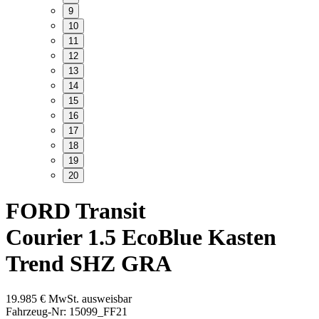
9
10
11
12
13
14
15
16
17
18
19
20
FORD Transit
Courier 1.5 EcoBlue Kasten
Trend SHZ GRA
19.985
€
MwSt. ausweisbar
Fahrzeug-Nr: 15099_FF21