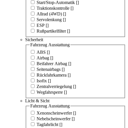
Start/Stop-Automatik [
]
Traktionskontrolle [
]
Allrad (4WD) [
]
Servolenkung [
]
ESP [
]
Rußpartikelfilter [
]
Sicherheit
Fahrzeug Ausstattung
ABS [
]
Airbag [
]
Beifahrer Airbag [
]
Seitenairbags [
]
Rückfahrkamera [
]
Isofix [
]
Zentralverriegelung [
]
Wegfahrsperre [
]
Licht & Sicht
Fahrzeug Ausstattung
Xenonscheinwerfer [
]
Nebelscheinwerfer [
]
Tagfahrlicht [
]