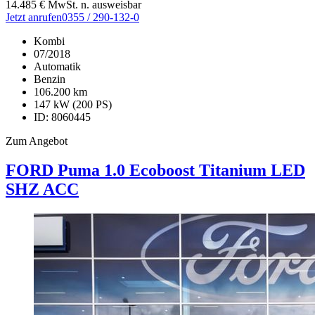
14.485
€
MwSt. n. ausweisbar
Jetzt anrufen
0355 / 290-132-0
Kombi
07/2018
Automatik
Benzin
106.200 km
147 kW (200 PS)
ID: 8060445
Zum Angebot
FORD Puma
1.0 Ecoboost Titanium LED
SHZ ACC