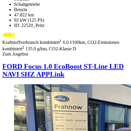
Schaltgetriebe
Benzin
47.822 km
92 kW (125 PS)
ID: 22520_Peitz
1
Kraftstoffverbrauch kombiniert
6.0 l/100km, CO2-Emissionen
2
kombiniert
135.0 g/km, CO2-Klasse D
Zum Angebot
FORD Focus
1.0 EcoBoost ST-Line LED
NAVI SHZ APPLink