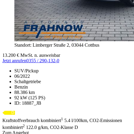
Standort: Limberger Straße 2,
03044 Cottbus
13.200
€
MwSt. n. ausweisbar
Jetzt anrufen
0355 / 290-132-0
SUV/Pickup
06/2022
Schaltgetriebe
Benzin
88.386 km
92 kW (125 PS)
ID: 18887_JB
1
Kraftstoffverbrauch kombiniert
5.4 l/100km, CO2-Emissionen
2
kombiniert
122.0 g/km, CO2-Klasse D
Zum Angebot