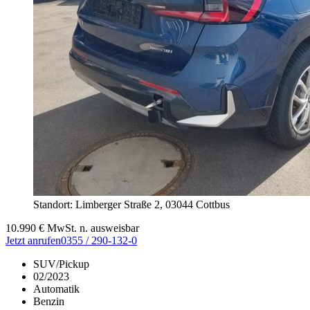
Standort: Limberger Straße 2,
03044 Cottbus
10.990
€
MwSt. n. ausweisbar
Jetzt anrufen
0355 / 290-132-0
SUV/Pickup
02/2023
Automatik
Benzin