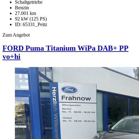
Schaltgetriebe
Benzin
27.001 km
92 kW (125 PS)
ID: 65331_Peitz
Zum Angebot
FORD Puma
Titanium WiPa DAB+ PP
vo+hi