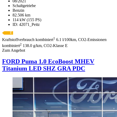
08/2021
Schaltgetriebe
Benzin
82.506 km
114 kW (155 PS)
ID: 42071_Peitz
1
Kraftstoffverbrauch kombiniert
6.1 l/100km, CO2-Emissionen
2
kombiniert
138.0 g/km, CO2-Klasse E
Zum Angebot
FORD Puma
1.0 EcoBoost MHEV
Titanium LED SHZ GRA PDC