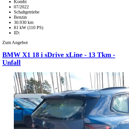
Kombi
07/2022
Schaltgetriebe
Benzin
30.930 km
81 kW (110 PS)
ID:
Zum Angebot
BMW X1
18 i sDrive xLine - 13 Tkm -
Unfall