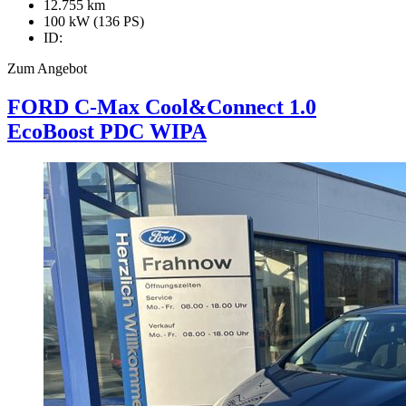
12.755 km
100 kW (136 PS)
ID:
Zum Angebot
FORD C-Max
Cool&Connect 1.0
EcoBoost PDC WIPA