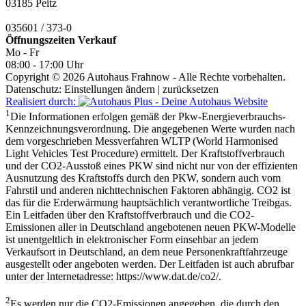
03185 Peitz
035601 / 373-0
Öffnungszeiten
Verkauf
Mo - Fr
08:00 - 17:00 Uhr
Copyright © 2026 Autohaus Frahnow - Alle Rechte vorbehalten.
Datenschutz:
Einstellungen ändern
|
zurücksetzen
Realisiert durch:
1
Die Informationen erfolgen gemäß der Pkw-Energieverbrauchs-
Kennzeichnungsverordnung. Die angegebenen Werte wurden nach
dem vorgeschrieben Messverfahren WLTP (World Harmonised
Light Vehicles Test Procedure) ermittelt. Der Kraftstoffverbrauch
und der CO2-Ausstoß eines PKW sind nicht nur von der effizienten
Ausnutzung des Kraftstoffs durch den PKW, sondern auch vom
Fahrstil und anderen nichttechnischen Faktoren abhängig. CO2 ist
das für die Erderwärmung hauptsächlich verantwortliche Treibgas.
Ein Leitfaden über den Kraftstoffverbrauch und die CO2-
Emissionen aller in Deutschland angebotenen neuen PKW-Modelle
ist unentgeltlich in elektronischer Form einsehbar an jedem
Verkaufsort in Deutschland, an dem neue Personenkraftfahrzeuge
ausgestellt oder angeboten werden. Der Leitfaden ist auch abrufbar
unter der Internetadresse:
https://www.dat.de/co2/
.
2
Es werden nur die CO2-Emissionen angegeben, die durch den