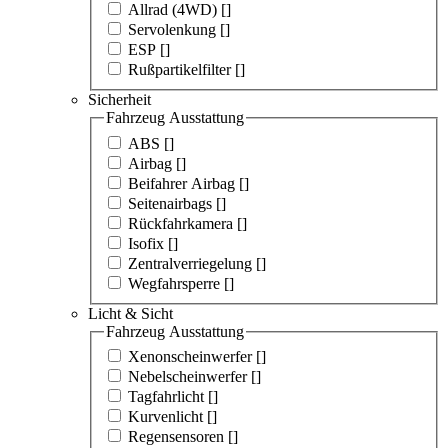
Allrad (4WD) [
]
Servolenkung [
]
ESP [
]
Rußpartikelfilter [
]
Sicherheit
Fahrzeug Ausstattung
ABS [
]
Airbag [
]
Beifahrer Airbag [
]
Seitenairbags [
]
Rückfahrkamera [
]
Isofix [
]
Zentralverriegelung [
]
Wegfahrsperre [
]
Licht & Sicht
Fahrzeug Ausstattung
Xenonscheinwerfer [
]
Nebelscheinwerfer [
]
Tagfahrlicht [
]
Kurvenlicht [
]
Regensensoren [
]