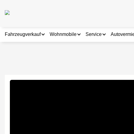
Fahrzeugverkauf
Wohnmobile
Service
Autovermi
Fahrzeugbestand
Fahrzeugbestand
Online Terminverei
Ankauf & Inzahlungnahme
Wohnmobil Vermietung
Zubehörverkauf
Wohnmobilservice