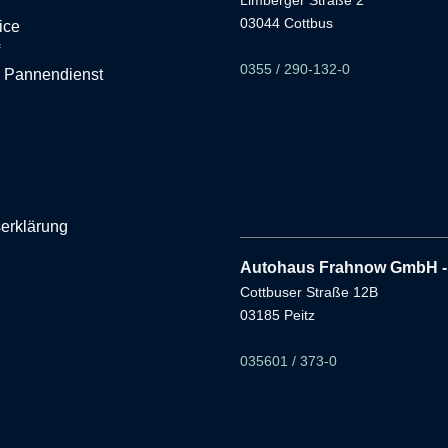
Limberger Straße 2
03044 Cottbus
ice
0355 / 290-132-0
 Pannendienst
serklärung
Autohaus Frahnow GmbH - 
Cottbuser Straße 12B
03185 Peitz
035601 / 373-0