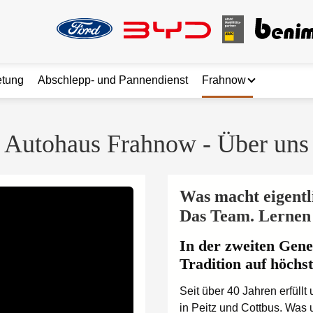
etung
Abschlepp- und Pannendienst
Frahnow
nbarung
Standorte
Autohaus Frahnow - Über uns
Karriere
Über uns
Was macht eigentl
Das Team. Lernen 
In der zweiten Gene
Tradition auf höchs
Seit über 40 Jahren erfül
in Peitz und Cottbus. Was