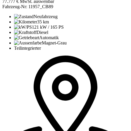
30
31
32
33
BENIMAR Tessoro
488 Northautokapp Markise
Distronic
77.777
€
MwSt. ausweisbar
Fahrzeug-Nr: 11957_CB89
Neufahrzeug
35 km
121 kW / 165 PS
Diesel
Automatik
Magnet-Grau
Teilintegrierter